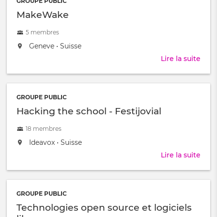
GROUPE PUBLIC
Ecol
MakeWake
et
Soci
5 membres
sur
le
located
,
Geneve
•
Suisse
Terri
at:
Lire la suite
abou
|
Mak
Une
expé
à
GROUPE PUBLIC
Vern
Hacking the school - Festijovial
18 membres
located
,
Ideavox
•
Suisse
at:
Lire la suite
abou
Hac
the
scho
GROUPE PUBLIC
-
Technologies open source et logiciels
Festi