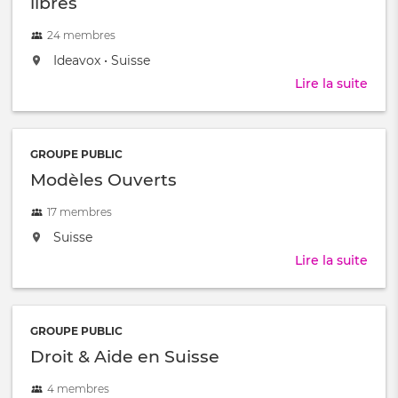
libres
24 membres
located
,
Ideavox
•
Suisse
at:
Lire la suite
abou
Tech
ope
sour
GROUPE PUBLIC
et
Modèles Ouverts
logic
libre
17 membres
located
Suisse
at:
Lire la suite
abou
Mod
Ouve
GROUPE PUBLIC
Droit & Aide en Suisse
4 membres