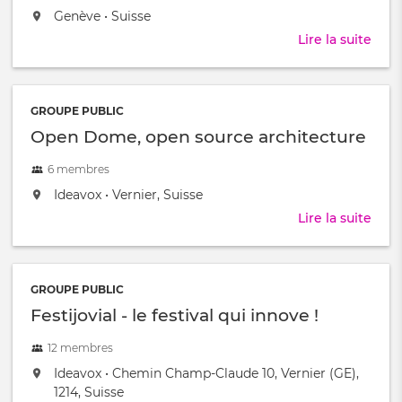
located
,
Genève
•
Suisse
at:
Lire la suite
abou
Droi
&
Aide
GROUPE PUBLIC
en
Open Dome, open source architecture
Suis
6 membres
located
,
Ideavox
•
Vernier, Suisse
at:
Lire la suite
abou
Ope
Dom
ope
GROUPE PUBLIC
sour
Festijovial - le festival qui innove !
arch
12 membres
located
,
Ideavox
•
Chemin Champ-Claude 10, Vernier (GE),
at:
1214, Suisse