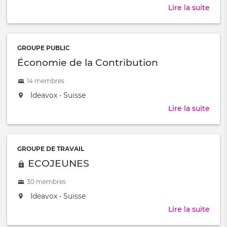
Lire la suite
abou
Festi
-
le
GROUPE PUBLIC
festi
Économie de la Contribution
qui
inno
14 membres
!
located
,
Ideavox
•
Suisse
at:
Lire la suite
abou
Éco
de
la
GROUPE DE TRAVAIL
Cont
ECOJEUNES
30 membres
located
,
Ideavox
•
Suisse
at:
Lire la suite
abou
ECO