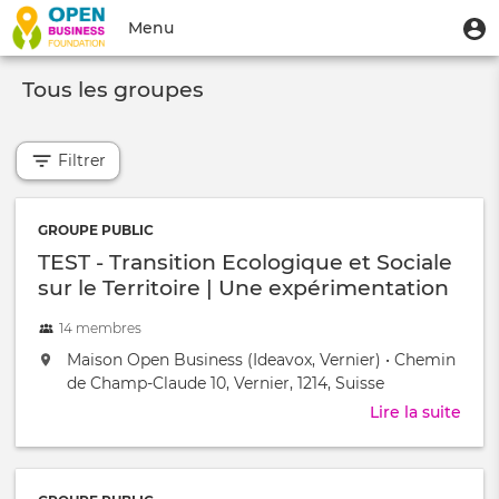
Aller
Menu
M
Menu
au
u
du
contenu
Toggle
compte
principal
Tous les groupes
navigation
de
l'utilisateur
Filtrer
GROUPE PUBLIC
TEST - Transition Ecologique et Sociale
sur le Territoire | Une expérimentation
à Vernier
14 membres
located
,
Maison Open Business (Ideavox, Vernier)
•
Chemin
at:
de Champ-Claude 10, Vernier, 1214, Suisse
Lire la suite
abou
TEST
-
Tran