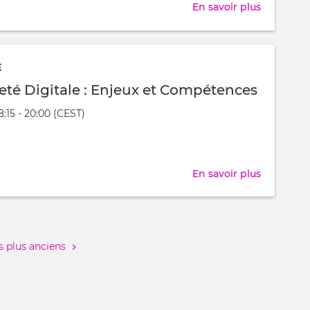
En savoir plus
sur
Synthèse
post-
hackatho
E
:
eté Digitale : Enjeux et Compétences
penser
8:15 - 20:00 (CEST)
l'enseig
nt
supérieur
t
et
la
En savoir plus
sur
recherch
Souverai
comme
Digitale
des
:
hubs
Enjeux
 plus anciens
de
et
compéte
Compéte