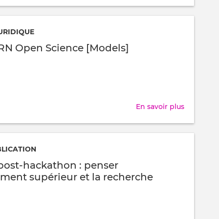
Guide
stratégiq
:
URIDIQUE
Administr
ERN Open Science [Models]
fédérale
et
Logiciels
Ouverts
En savoir plus
sur
Portail
CERN
Open
BLICATION
Science
post-hackathon : penser
[Models]
ement supérieur et la recherche
s hubs de compétences