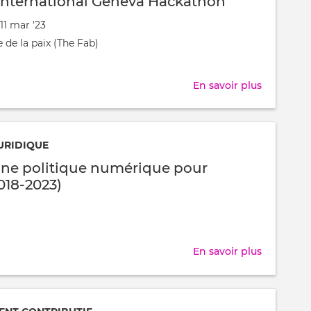
nternational Geneva Hackathon
 11 mar '23
nt
 de la paix (The Fab)
t
En savoir plus
sur
NORRAG
Internati
Geneva
URIDIQUE
Hackatho
ne politique numérique pour
018-2023)
En savoir plus
sur
Rapport
Une
politique