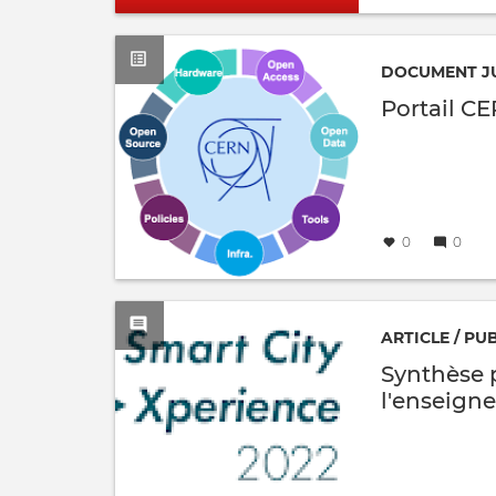
DOCUMENT J
Portail C
Créé
par
le
0
0
ARTICLE / PU
Synthèse 
l'enseign
comme de
Créé
par
le