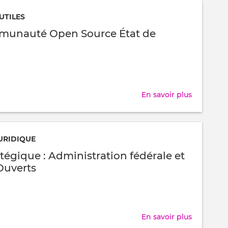
associati
UTILES
peut
munauté Open Source État de
être
soutenue
par
"Espace
Entrepris
En savoir plus
sur
Blog
Communa
Open
URIDIQUE
Source
tégique : Administration fédérale et
État
Ouverts
de
Genève
En savoir plus
sur