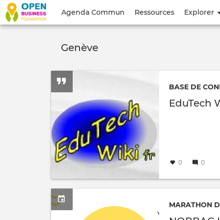
Menu
Agenda Commun
Ressources
Explorer
du
compte
Genève
de
l'utilisateur
BASE DE CON
EduTech 
Créé
par
le
0
0
MARATHON DE