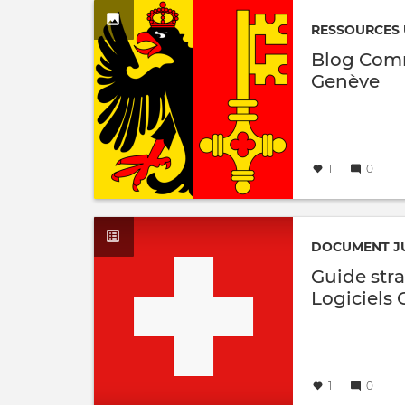
à
RESSOURCES 
Blog Com
Genève
Créé
par
le
1
0
DOCUMENT J
Guide stra
Logiciels 
Créé
par
le
1
0