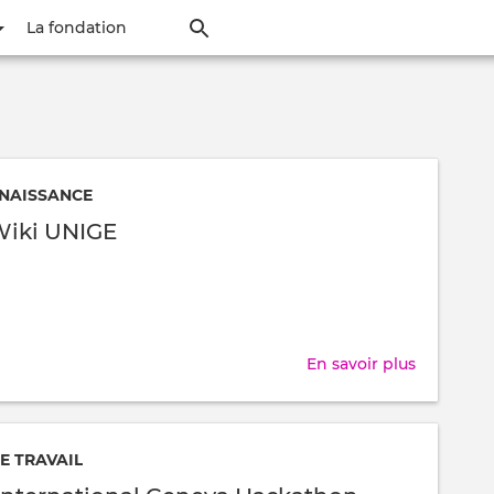
Aller
La fondation
au
contenu
principal
NAISSANCE
Wiki UNIGE
En savoir plus
sur
EduTech
Wiki
UNIGE
 TRAVAIL