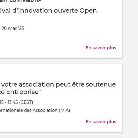
ENT CONTRIBUTIF
numériq
ival d’innovation ouverte Open
pour
Genève
- 26 mar '23
(2018-
nt
2023)
t
En savoir plus
sur
7ème
Festival
d’innovat
ouverte
otre association peut être soutenue
Open
e Entreprise"
Geneva
:15 - 13:45 (CEST)
nt
ernationale des Association (MIA)
t
En savoir plus
sur
Commen
votre