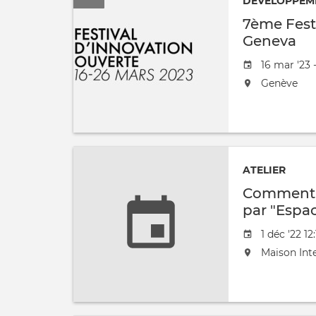
DÉVELOPPEM
7ème Fest
Geneva
Date
16 mar '23 
de
L'événeme
Genève
l'évênemen
aura
lieu
au
/
à
ATELIER
Comment v
par "Espac
Date
1 déc '22 12
de
L'événeme
Maison Int
l'évênemen
aura
lieu
au
/