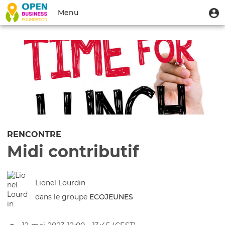
Aller
Menu
M
Menu
au
u
du
contenu
Toggle
compte
principal
navigation
de
l'utilisateur
RENCONTRE
Midi contributif
Lionel Lourdin
dans le groupe
ECOJEUNES