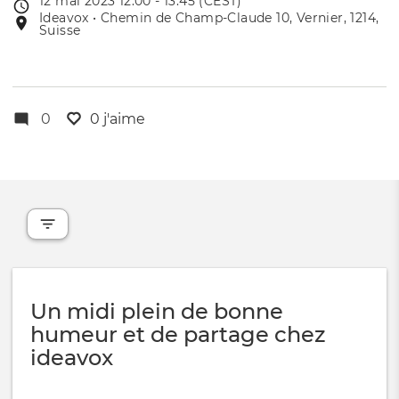
12 mai 2023 12:00 - 13:45 (CEST)
Date
Ideavox • Chemin de Champ-Claude 10, Vernier, 1214,
Lieu
de
Suisse
de
l'évênement
l'événement
0
0 j'aime
Un midi plein de bonne
humeur et de partage chez
ideavox