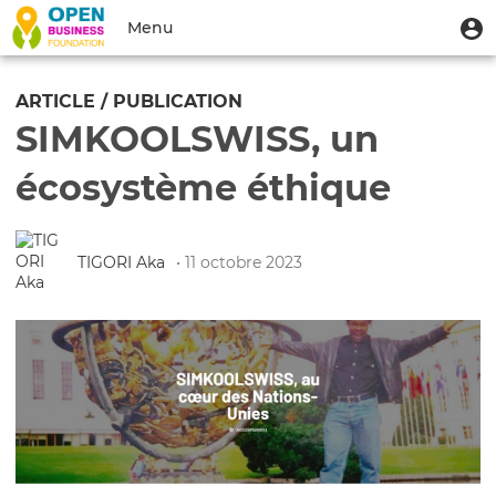
Aller
Menu
M
Menu
au
u
du
contenu
Toggle
compte
principal
navigation
ARTICLE / PUBLICATION
de
SIMKOOLSWISS, un
l'utilisateur
écosystème éthique
TIGORI Aka
• 11 octobre 2023